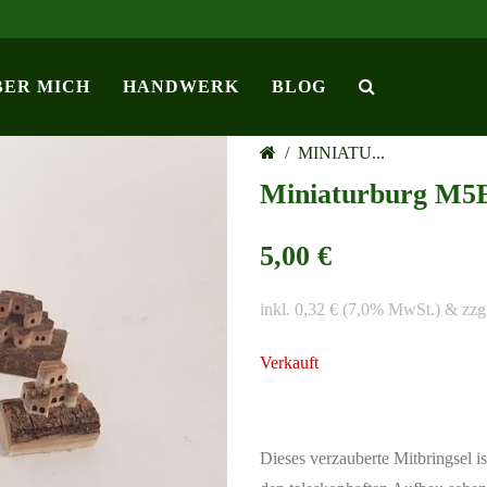
BER MICH
HANDWERK
BLOG
/
MINIATU...
Miniaturburg M5
5,00 €
inkl. 0,32 € (7,0% MwSt.) & zzg
Verkauft
Dieses verzauberte Mitbringsel i