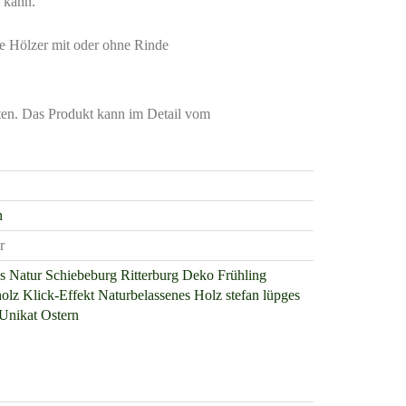
 kann.
e Hölzer mit oder ohne Rinde
ten. Das Produkt kann im Detail vom
n
r
s
Natur
Schiebeburg
Ritterburg
Deko
Frühling
holz
Klick-Effekt
Naturbelassenes Holz
stefan lüpges
Unikat
Ostern