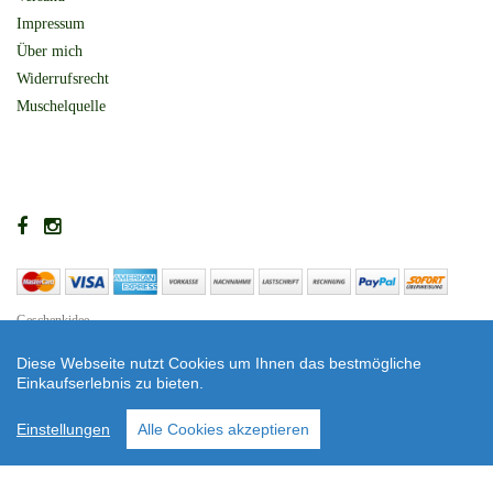
Impressum
Über mich
Widerrufsrecht
Muschelquelle
Geschenkidee
Shop erstellt mit VersaCommerce.
Diese Webseite nutzt Cookies um Ihnen das bestmögliche
Einkaufserlebnis zu bieten.
Copyright © 2026 Zauberburgen - Label
* Alle Preise inkl. MwSt. zzgl. Versandkosten und ggf. Nachnahmegebühren, wenn
Einstellungen
Alle Cookies akzeptieren
nicht anders beschrieben.