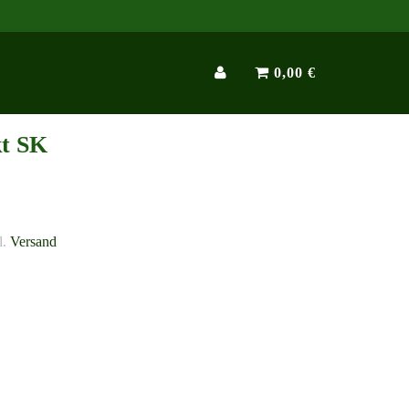
0,00 €
t SK
l.
Versand