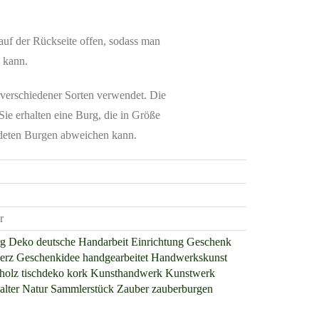
 auf der Rückseite offen, sodass man
 kann.
verschiedener Sorten verwendet. Die
Sie erhalten eine Burg, die in Größe
ldeten Burgen abweichen kann.
r
g
Deko
deutsche Handarbeit
Einrichtung
Geschenk
erz
Geschenkidee
handgearbeitet
Handwerkskunst
holz tischdeko
kork
Kunsthandwerk
Kunstwerk
alter
Natur
Sammlerstück
Zauber
zauberburgen