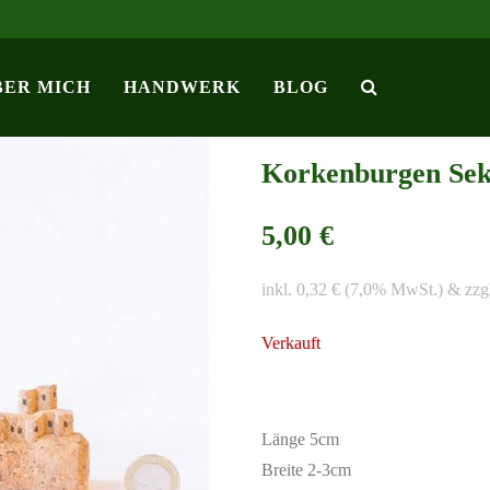
BER MICH
HANDWERK
BLOG
Korkenburgen Sek
5,00 €
inkl. 0,32 € (7,0% MwSt.) & zzg
Verkauft
Länge 5cm
Breite 2-3cm