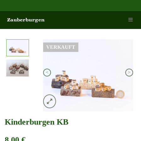
VERKAUFT
<
>
Kinderburgen KB
8,00 €