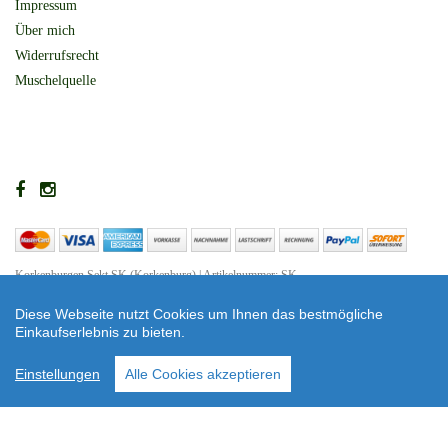
Impressum
Über mich
Widerrufsrecht
Muschelquelle
Korkenburgen Sekt SK (Korkenburg) | Artikelnummer: SK
Shop erstellt mit VersaCommerce.
Diese Webseite nutzt Cookies um Ihnen das bestmögliche
Einkaufserlebnis zu bieten.
Copyright © 2026 Zauberburgen - Label
* Alle Preise inkl. MwSt. zzgl. Versandkosten und ggf. Nachnahmegebühren, wenn
Einstellungen
Alle Cookies akzeptieren
nicht anders beschrieben.